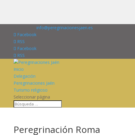
676227909
info@peregrinacionesjaen.es
Facebook
RSS
Facebook
RSS
Inicio
Delegación
Peregrinaciones Jaén
Turismo religioso
Seleccionar página
Peregrinación Roma