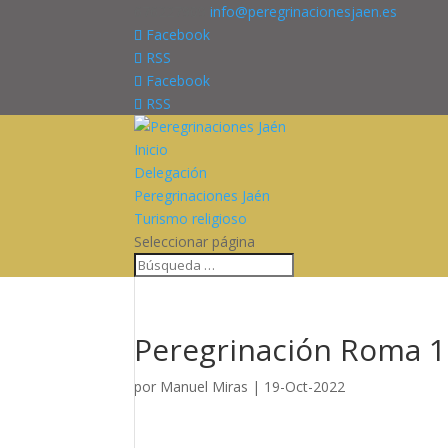
676227909
info@peregrinacionesjaen.es
Facebook
RSS
Facebook
RSS
Inicio
Delegación
Peregrinaciones Jaén
Turismo religioso
Seleccionar página
Peregrinación Roma 19
por
Manuel Miras
|
19-Oct-2022