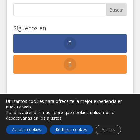
Síguenos en
Utilizamos cookies para ofrecerte la mejor experiencia en
Secretariado E. de Turismo y Peregrinaciones
nuestra web.
Diócesis de Jaén
|
Peregrinaciones Jaén
|
Aviso
Puedes aprender más sobre qué cookies utilizamos o
legal
|
Privacidad
|
Cookies
| Diseño web:
Manuel
desactivarlas en los
ajustes
.
Miras
Aceptar cookies
Rechazar cookies
Ajustes