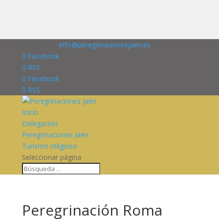
676227909
info@peregrinacionesjaen.es
Facebook
RSS
Facebook
RSS
Inicio
Delegación
Peregrinaciones Jaén
Turismo religioso
Seleccionar página
Peregrinación Roma