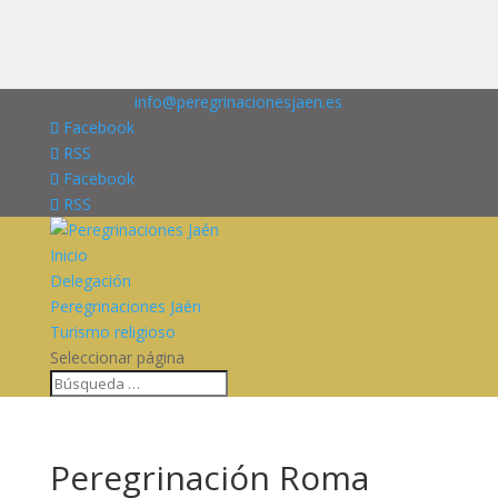
676227909
info@peregrinacionesjaen.es
Facebook
RSS
Facebook
RSS
Inicio
Delegación
Peregrinaciones Jaén
Turismo religioso
Seleccionar página
Peregrinación Roma