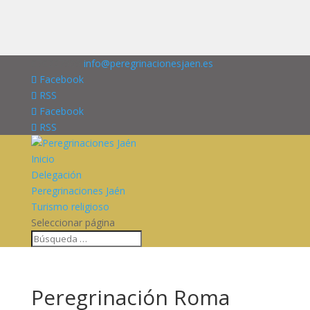
676227909
info@peregrinacionesjaen.es
Facebook
RSS
Facebook
RSS
Inicio
Delegación
Peregrinaciones Jaén
Turismo religioso
Seleccionar página
Peregrinación Roma