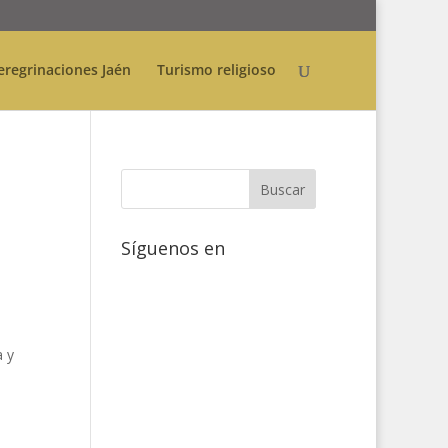
eregrinaciones Jaén
Turismo religioso
Síguenos en
a y