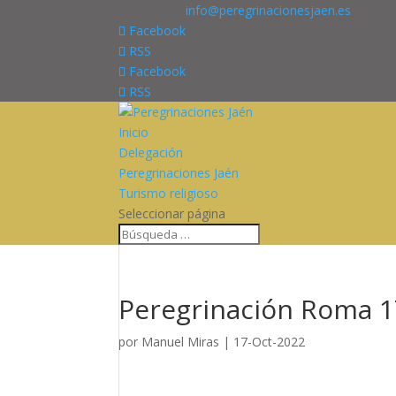
676227909
info@peregrinacionesjaen.es
Facebook
RSS
Facebook
RSS
Inicio
Delegación
Peregrinaciones Jaén
Turismo religioso
Seleccionar página
Peregrinación Roma 17
por
Manuel Miras
|
17-Oct-2022