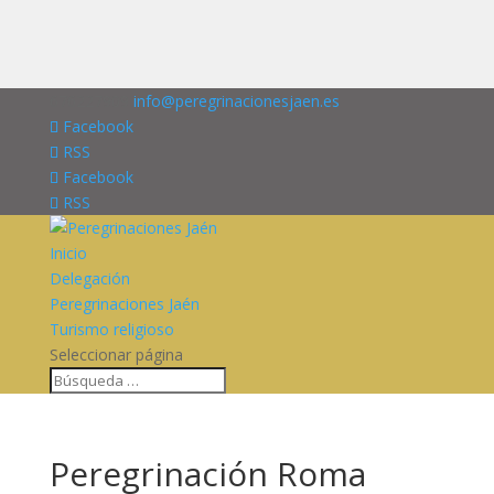
676227909
info@peregrinacionesjaen.es
Facebook
RSS
Facebook
RSS
Inicio
Delegación
Peregrinaciones Jaén
Turismo religioso
Seleccionar página
Peregrinación Roma