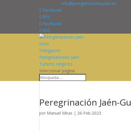
676227909
info@peregrinacionesjaen.es
Facebook
RSS
Facebook
RSS
Inicio
Delegación
Peregrinaciones Jaén
Turismo religioso
Seleccionar página
Peregrinación Jaén-Gu
por
Manuel Miras
|
26-Feb-2023