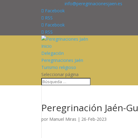
676227909
info@peregrinacionesjaen.es
Facebook
RSS
Facebook
RSS
Inicio
Delegación
Peregrinaciones Jaén
Turismo religioso
Seleccionar página
Peregrinación Jaén-Gu
por
Manuel Miras
|
26-Feb-2023