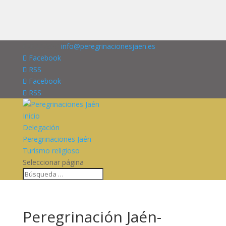
676227909
info@peregrinacionesjaen.es
Facebook
RSS
Facebook
RSS
Inicio
Delegación
Peregrinaciones Jaén
Turismo religioso
Seleccionar página
Peregrinación Jaén-