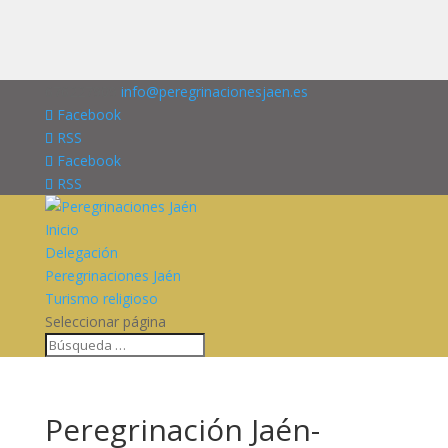
676227909
info@peregrinacionesjaen.es
Facebook
RSS
Facebook
RSS
Inicio
Delegación
Peregrinaciones Jaén
Turismo religioso
Seleccionar página
Peregrinación Jaén-