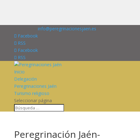
676227909
info@peregrinacionesjaen.es
Facebook
RSS
Facebook
RSS
Inicio
Delegación
Peregrinaciones Jaén
Turismo religioso
Seleccionar página
Peregrinación Jaén-