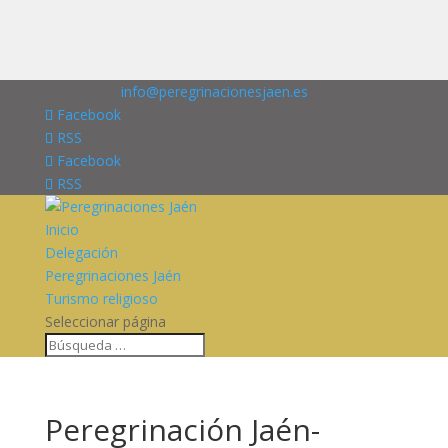
676227909
info@peregrinacionesjaen.es
Facebook
RSS
Facebook
RSS
Inicio
Delegación
Peregrinaciones Jaén
Turismo religioso
Seleccionar página
Peregrinación Jaén-