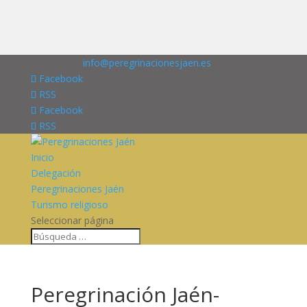
676227909
info@peregrinacionesjaen.es
Facebook
RSS
Facebook
RSS
Inicio
Delegación
Peregrinaciones Jaén
Turismo religioso
Seleccionar página
Peregrinación Jaén-