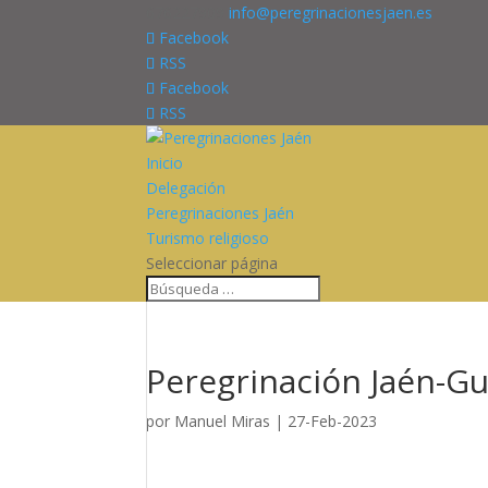
676227909
info@peregrinacionesjaen.es
Facebook
RSS
Facebook
RSS
Inicio
Delegación
Peregrinaciones Jaén
Turismo religioso
Seleccionar página
Peregrinación Jaén-Gu
por
Manuel Miras
|
27-Feb-2023