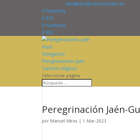
676227909
info@peregrinacionesjaen.es
Facebook
RSS
Facebook
RSS
Inicio
Delegación
Peregrinaciones Jaén
Turismo religioso
Seleccionar página
Peregrinación Jaén-Gu
por
Manuel Miras
|
1-Mar-2023