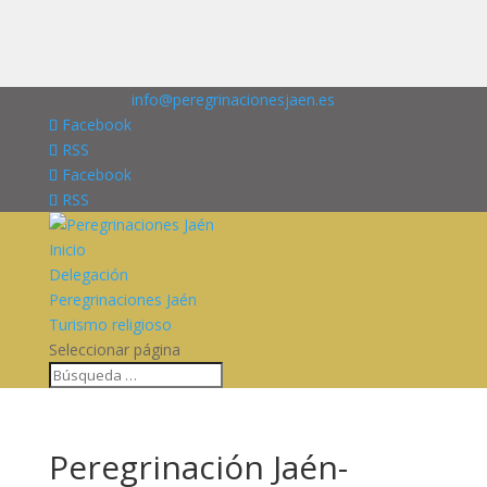
676227909
info@peregrinacionesjaen.es
Facebook
RSS
Facebook
RSS
Inicio
Delegación
Peregrinaciones Jaén
Turismo religioso
Seleccionar página
Peregrinación Jaén-