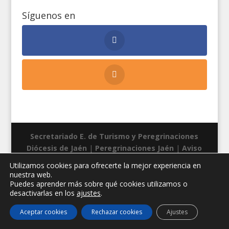
Síguenos en
Secretariado E. de Turismo y Peregrinaciones
Diócesis de Jaén
|
Peregrinaciones Jaén
|
Aviso
legal
|
Privacidad
|
Cookies
| Diseño web:
Manuel
Utilizamos cookies para ofrecerte la mejor experiencia en
Miras
nuestra web.
Puedes aprender más sobre qué cookies utilizamos o
desactivarlas en los
ajustes
.
Aceptar cookies
Rechazar cookies
Ajustes