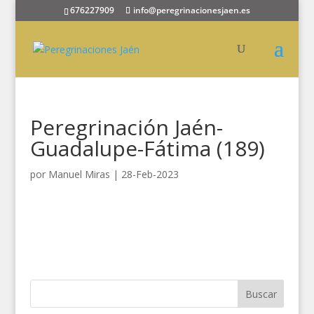
676227909
info@peregrinacionesjaen.es
Peregrinación Jaén-
Guadalupe-Fátima (189)
por
Manuel Miras
|
28-Feb-2023