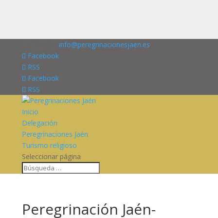
676227909
info@peregrinacionesjaen.es
Facebook
RSS
Facebook
RSS
Inicio
Delegación
Peregrinaciones Jaén
Turismo religioso
Seleccionar página
Peregrinación Jaén-