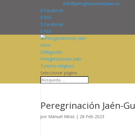
676227909
info@peregrinacionesjaen.es
Facebook
RSS
Facebook
RSS
Inicio
Delegación
Peregrinaciones Jaén
Turismo religioso
Seleccionar página
Peregrinación Jaén-Gu
por
Manuel Miras
|
28-Feb-2023