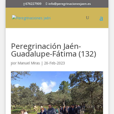
676227909
info@peregrinacionesjaen.es
Peregrinación Jaén-
Guadalupe-Fátima (132)
por
Manuel Miras
|
26-Feb-2023