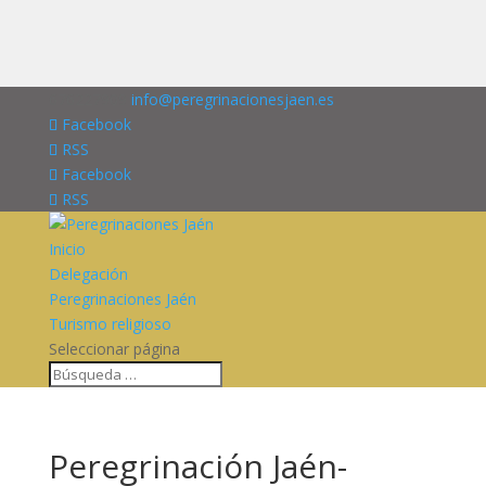
676227909
info@peregrinacionesjaen.es
Facebook
RSS
Facebook
RSS
Inicio
Delegación
Peregrinaciones Jaén
Turismo religioso
Seleccionar página
Peregrinación Jaén-