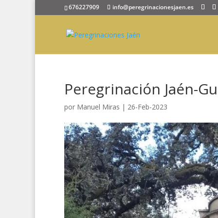
676227909
info@peregrinacionesjaen.es
Peregrinación Jaén-Gu
por
Manuel Miras
|
26-Feb-2023