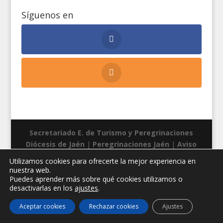
Síguenos en
Secretariado E. de Turismo y Peregrinaciones
Diócesis de Jaén
|
Peregrinaciones Jaén
|
Aviso
legal
|
Privacidad
|
Cookies
| Diseño web:
Manuel
Utilizamos cookies para ofrecerte la mejor experiencia en
Miras
nuestra web.
Puedes aprender más sobre qué cookies utilizamos o
desactivarlas en los
ajustes
.
Aceptar cookies
Rechazar cookies
Ajustes