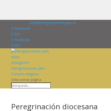
676227909
info@peregrinacionesjaen.es
Facebook
RSS
Facebook
RSS
Inicio
Delegación
Peregrinaciones Jaén
Turismo religioso
Seleccionar página
Peregrinación diocesana