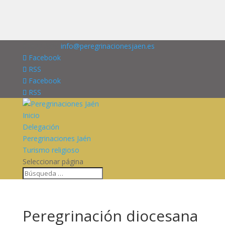
676227909
info@peregrinacionesjaen.es
Facebook
RSS
Facebook
RSS
Inicio
Delegación
Peregrinaciones Jaén
Turismo religioso
Seleccionar página
Peregrinación diocesana