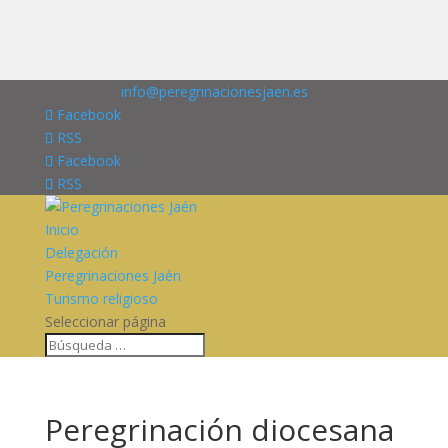
676227909
info@peregrinacionesjaen.es
Facebook
RSS
Facebook
RSS
Inicio
Delegación
Peregrinaciones Jaén
Turismo religioso
Seleccionar página
Peregrinación diocesana