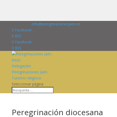
676227909
info@peregrinacionesjaen.es
Facebook
RSS
Facebook
RSS
Inicio
Delegación
Peregrinaciones Jaén
Turismo religioso
Seleccionar página
Peregrinación diocesana