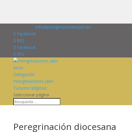
676227909
info@peregrinacionesjaen.es
Facebook
RSS
Facebook
RSS
Inicio
Delegación
Peregrinaciones Jaén
Turismo religioso
Seleccionar página
Peregrinación diocesana