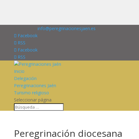
676227909
info@peregrinacionesjaen.es
Facebook
RSS
Facebook
RSS
Inicio
Delegación
Peregrinaciones Jaén
Turismo religioso
Seleccionar página
Peregrinación diocesana