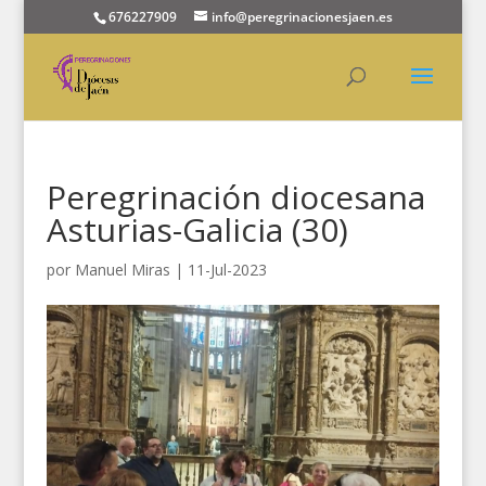
676227909
info@peregrinacionesjaen.es
Peregrinación diocesana
Asturias-Galicia (30)
por
Manuel Miras
|
11-Jul-2023