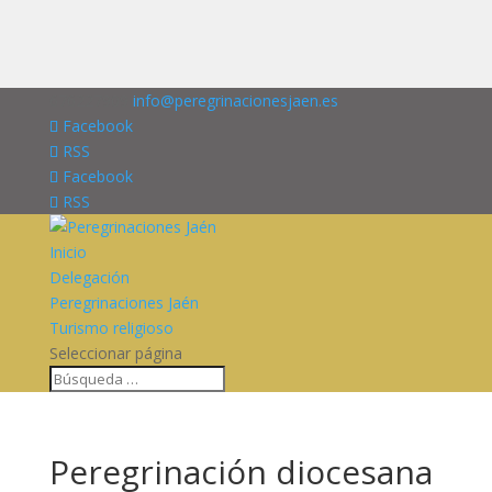
676227909
info@peregrinacionesjaen.es
Facebook
RSS
Facebook
RSS
Inicio
Delegación
Peregrinaciones Jaén
Turismo religioso
Seleccionar página
Peregrinación diocesana