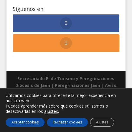
Síguenos en
Secretariado E. de Turismo y Peregrinaciones
Diócesis de Jaén
|
Peregrinaciones Jaén
|
Aviso
legal
|
Privacidad
|
Cookies
| Diseño web:
Manuel
Utilizamos cookies para ofrecerte la mejor experiencia en
Miras
nuestra web.
Puedes aprender más sobre qué cookies utilizamos o
desactivarlas en los
ajustes
.
Aceptar cookies
Rechazar cookies
Ajustes