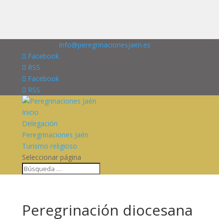
676227909
info@peregrinacionesjaen.es
Facebook
RSS
Facebook
RSS
Inicio
Delegación
Peregrinaciones Jaén
Turismo religioso
Seleccionar página
Peregrinación diocesana