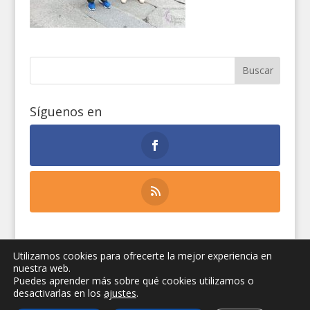
Síguenos en
Utilizamos cookies para ofrecerte la mejor experiencia en
nuestra web.
Secretariado E. de Turismo y Peregrinaciones
Puedes aprender más sobre qué cookies utilizamos o
Diócesis de Jaén
|
Peregrinaciones Jaén
|
Aviso
desactivarlas en los
ajustes
.
legal
|
Privacidad
|
Cookies
| Diseño web:
Manuel