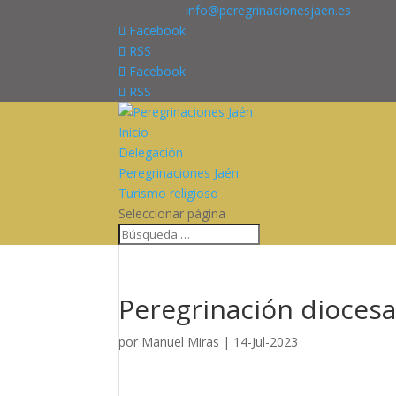
676227909
info@peregrinacionesjaen.es
Facebook
RSS
Facebook
RSS
Inicio
Delegación
Peregrinaciones Jaén
Turismo religioso
Seleccionar página
Peregrinación diocesan
por
Manuel Miras
|
14-Jul-2023