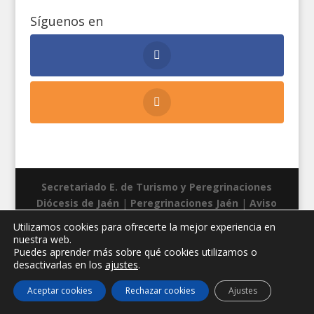
Síguenos en
Secretariado E. de Turismo y Peregrinaciones
Diócesis de Jaén
|
Peregrinaciones Jaén
|
Aviso
legal
|
Privacidad
|
Cookies
| Diseño web:
Manuel
Utilizamos cookies para ofrecerte la mejor experiencia en
Miras
nuestra web.
Puedes aprender más sobre qué cookies utilizamos o
desactivarlas en los
ajustes
.
Aceptar cookies
Rechazar cookies
Ajustes