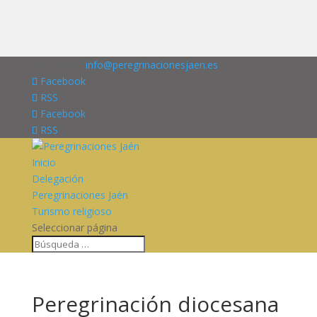
676227909
info@peregrinacionesjaen.es
Facebook
RSS
Facebook
RSS
Inicio
Delegación
Peregrinaciones Jaén
Turismo religioso
Seleccionar página
Peregrinación diocesana