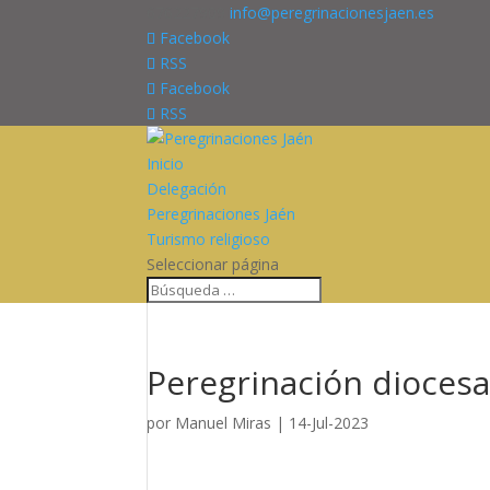
676227909
info@peregrinacionesjaen.es
Facebook
RSS
Facebook
RSS
Inicio
Delegación
Peregrinaciones Jaén
Turismo religioso
Seleccionar página
Peregrinación diocesan
por
Manuel Miras
|
14-Jul-2023