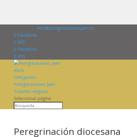
676227909
info@peregrinacionesjaen.es
Facebook
RSS
Facebook
RSS
Inicio
Delegación
Peregrinaciones Jaén
Turismo religioso
Seleccionar página
Peregrinación diocesana