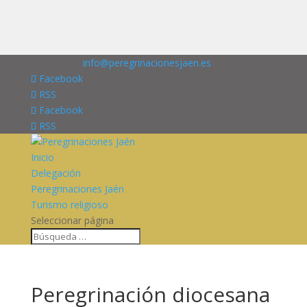
676227909
info@peregrinacionesjaen.es
Facebook
RSS
Facebook
RSS
Inicio
Delegación
Peregrinaciones Jaén
Turismo religioso
Seleccionar página
Peregrinación diocesana