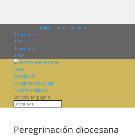
676227909
info@peregrinacionesjaen.es
Facebook
RSS
Facebook
RSS
Inicio
Delegación
Peregrinaciones Jaén
Turismo religioso
Seleccionar página
Peregrinación diocesana