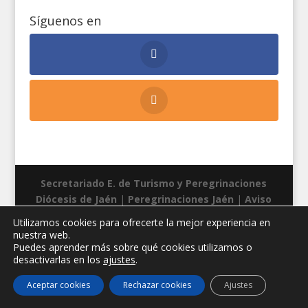
Síguenos en
Secretariado E. de Turismo y Peregrinaciones
Diócesis de Jaén
|
Peregrinaciones Jaén
|
Aviso
legal
|
Privacidad
|
Cookies
| Diseño web:
Manuel
Utilizamos cookies para ofrecerte la mejor experiencia en
Miras
nuestra web.
Puedes aprender más sobre qué cookies utilizamos o
desactivarlas en los
ajustes
.
Aceptar cookies
Rechazar cookies
Ajustes