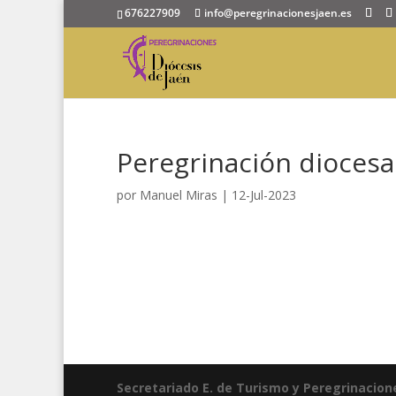
676227909
info@peregrinacionesjaen.es
Peregrinación diocesan
por
Manuel Miras
|
12-Jul-2023
Secretariado E. de Turismo y Peregrinacion