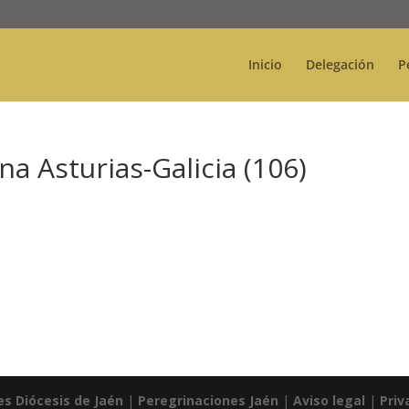
Inicio
Delegación
P
a Asturias-Galicia (106)
es Diócesis de Jaén
|
Peregrinaciones Jaén
|
Aviso legal
|
Priv