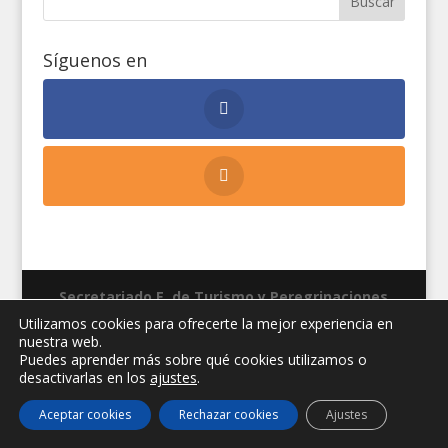
Síguenos en
Secretariado E. de Turismo y Peregrinaciones
Diócesis de Jaén
|
Peregrinaciones Jaén
|
Aviso
Utilizamos cookies para ofrecerte la mejor experiencia en
nuestra web.
legal
|
Privacidad
|
Cookies
| Diseño web:
Manuel
Puedes aprender más sobre qué cookies utilizamos o
Miras
desactivarlas en los
ajustes
.
Aceptar cookies
Rechazar cookies
Ajustes