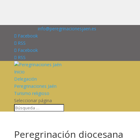
676227909
info@peregrinacionesjaen.es
Facebook
RSS
Facebook
RSS
Inicio
Delegación
Peregrinaciones Jaén
Turismo religioso
Seleccionar página
Peregrinación diocesana