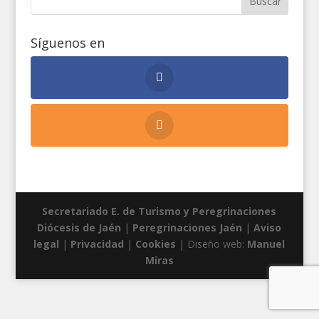
Síguenos en
Secretariado E. de Turismo y Peregrinaciones
Diócesis de Jaén
|
Peregrinaciones Jaén
|
Aviso
legal
|
Privacidad
|
Cookies
| Diseño web:
Manuel
Miras