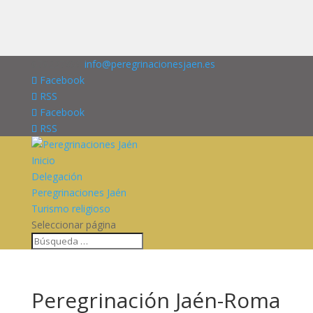
676227909
info@peregrinacionesjaen.es
Facebook
RSS
Facebook
RSS
Inicio
Delegación
Peregrinaciones Jaén
Turismo religioso
Seleccionar página
Peregrinación Jaén-Roma